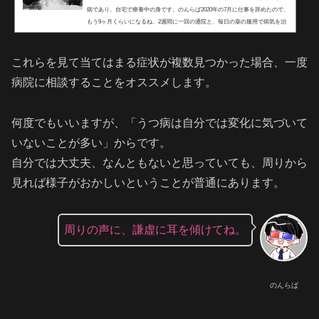
病であり、自宅で療養中の身です。のんらば2020年の7月に仕事を辞めたので、
もう9ヶ月くらいになるね。2週間に一回の通院と、毎日の薬の服用で病気を治
していますが、寛解にはまだ至っていません。収入源は傷病手当金です。私の
体験談として、うつ病の症状と対策をお話しします。私はこうして「うつ」に
なりました実は、うつ病というのは明確に「この時からうつになった」とかが
これらを見て当てはまる症状が複数見つかった場合、一度
はっきりと分かるわけではありません。日々の些細な積み重ねが徐々に負荷と
病院に相談することをオススメします。
なり、...
何度でもいいますが、「うつ病は自分では変化に気づいて
いないことが多い」からです。
自分では大丈夫、なんともないと思っていても、周りから
見れば様子がおかしいということが普通にあります。
周りの声に、謙虚に耳を傾けてね。
のんらば