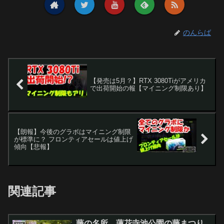
のんらば
【発売は5月？】RTX 3080Tiがアメリカ
で出荷開始の報【マイニング制限あり】
【朗報】今後のグラボはマイニング制限
が標準に？ フロンティアセールは値上げ
傾向【悲報】
関連記事
藤の名所、蓮花寺池公園の藤まつり