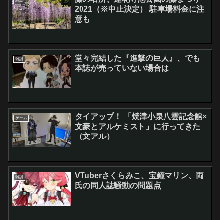
雑談
2021（※中止決定） 駐車場料金に注
意も
堂々完結した『進撃の巨人』、でも
雑談
本誌が売っていない場合は
タイアップ！ 「焼津小泉八雲記念館×
ゲーム
文豪とアルケミスト」に行ってきた
（文アル）
VTuberさくらみこ、宝鐘マリン、両
雑談
氏の同人誌騒動の問題点